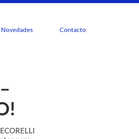
Novedades
Contacto
–
O!
a DECORELLI