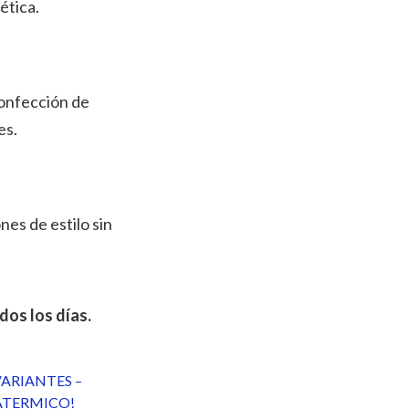
ética.
confección de
es.
es de estilo sin
os los días.