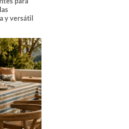
ntes para
las
 y versátil