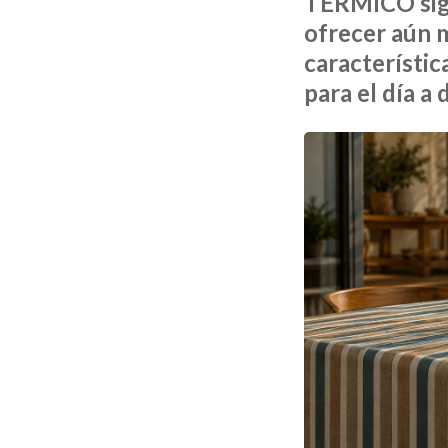
TÉRMICO sigu
ofrecer aún m
característic
para el día a d