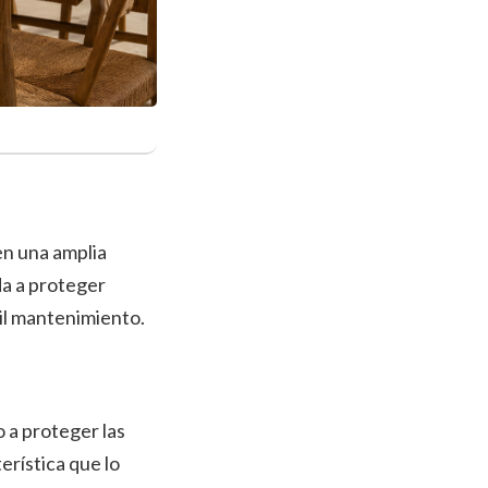
n una amplia
da a proteger
il mantenimiento.
 a proteger las
erística que lo