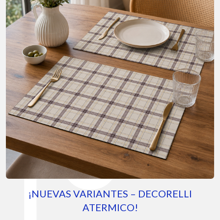
S VARIANTES – DECORELLI
FACTO
ATERMICO!
Diseñado para exte