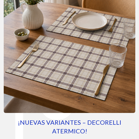
S VARIANTES – DECORELLI
FACTO
ATERMICO!
Diseñado para exte