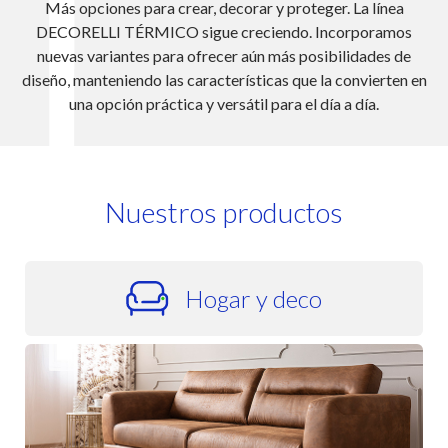
TUNDRA es un revestimiento 
 decorar y proteger. La línea
mobiliario de exterior que comb
ue creciendo. Incorporamos
confort. Su desempeño superior 
ecer aún más posibilidades de
opción para aplicaciones so
cterísticas que la convierten en
manteniendo su apariencia y f
versátil para el día a día.
tiemp
Nuestros productos
Hogar y deco